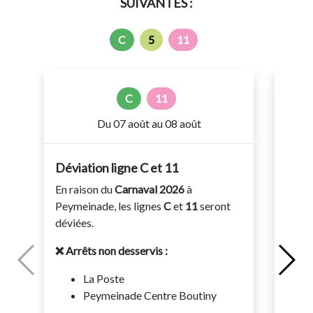
SUIVANTES :
C
5
11
C
11
Du 07 août au 08 août
Déviation ligne C et 11
Dévi
En raison du
Carnaval 2026
à
Suite 
Peymeinade, les lignes
C
et
11
seront
inter
déviées.
dans 
❌ Arrêts non desservis :
En co
seront
La Poste
ligne
Peymeinade Centre Boutiny